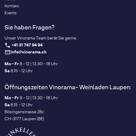
Kontakt
Events
Sie haben Fragen?
Unser Vinorama Team berät Sie gerne.
+41 31 747 94 94
phone
info@vinorama.ch
mail_outline
Mo - Fr
8 - 12 | 13.30 - 18 Uhr
Sa
8.15 - 12 Uhr
Öffnungszeiten Vinorama- Weinladen Laupen:
Mo - Fr
8 - 12 | 13.30 - 18 Uhr
Sa
8.15 - 12 Uhr
Bösingenstrasse 28c
CH-3177 Laupen (BE)