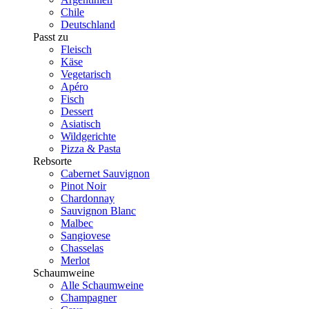
Chile
Deutschland
Passt zu
Fleisch
Käse
Vegetarisch
Apéro
Fisch
Dessert
Asiatisch
Wildgerichte
Pizza & Pasta
Rebsorte
Cabernet Sauvignon
Pinot Noir
Chardonnay
Sauvignon Blanc
Malbec
Sangiovese
Chasselas
Merlot
Schaumweine
Alle Schaumweine
Champagner