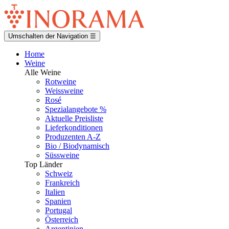
Umschalten der Navigation
☰
Home
Weine
Alle Weine
Rotweine
Weissweine
Rosé
Spezialangebote %
Aktuelle Preisliste
Lieferkonditionen
Produzenten A-Z
Bio / Biodynamisch
Süssweine
Top Länder
Schweiz
Frankreich
Italien
Spanien
Portugal
Österreich
Argentinien