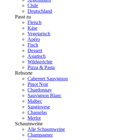
Chile
Deutschland
Passt zu
Fleisch
Käse
Vegetarisch
Apéro
Fisch
Dessert
Asiatisch
Wildgerichte
Pizza & Pasta
Rebsorte
Cabernet Sauvignon
Pinot Noir
Chardonnay
Sauvignon Blanc
Malbec
Sangiovese
Chasselas
Merlot
Schaumweine
Alle Schaumweine
Champagner