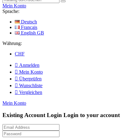
Mein Konto
Sprache:
Deutsch
Français
English GB
Währung:
CHF

Anmelden

Mein Konto

Überprüfen

Wunschliste

Vergleichen
Mein Konto
Existing Account Login
Login to your account