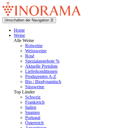
Umschalten der Navigation
☰
Home
Weine
Alle Weine
Rotweine
Weissweine
Rosé
Spezialangebote %
Aktuelle Preisliste
Lieferkonditionen
Produzenten A-Z
Bio / Biodynamisch
Süssweine
Top Länder
Schweiz
Frankreich
Italien
Spanien
Portugal
Österreich
Argentinien