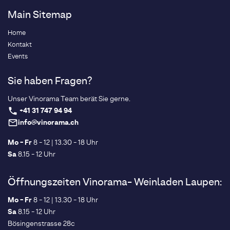
Main Sitemap
Home
Kontakt
Events
Sie haben Fragen?
Unser Vinorama Team berät Sie gerne.
+41 31 747 94 94
phone
info@vinorama.ch
mail_outline
Mo - Fr
8 - 12 | 13.30 - 18 Uhr
Sa
8.15 - 12 Uhr
Öffnungszeiten Vinorama- Weinladen Laupen:
Mo - Fr
8 - 12 | 13.30 - 18 Uhr
Sa
8.15 - 12 Uhr
Bösingenstrasse 28c