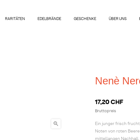
RARITÄTEN
EDELBRÄNDE
GESCHENKE
ÜBER UNS
Nenè Nero
17,20 CHF
Bruttopreis

Ein junger frisch fruch
Noten von roten Beere
mittellangen Nachhall.