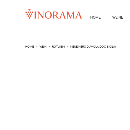
HOME
WEINE
HOME
WEIN
ROTWEIN
NENÈ NERO D'AVOLA DOC SICILIA