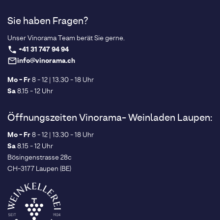
Sie haben Fragen?
Unser Vinorama Team berät Sie gerne.
+41 31 747 94 94
phone
info@vinorama.ch
mail_outline
Mo - Fr
8 - 12 | 13.30 - 18 Uhr
Sa
8.15 - 12 Uhr
Öffnungszeiten Vinorama- Weinladen Laupen:
Mo - Fr
8 - 12 | 13.30 - 18 Uhr
Sa
8.15 - 12 Uhr
Bösingenstrasse 28c
CH-3177 Laupen (BE)