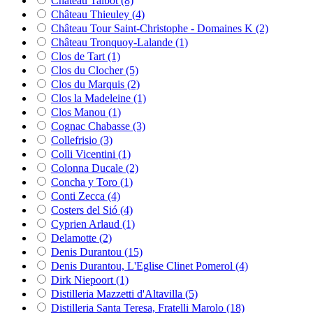
Château Talbot
(8)
Château Thieuley
(4)
Château Tour Saint-Christophe - Domaines K
(2)
Château Tronquoy-Lalande
(1)
Clos de Tart
(1)
Clos du Clocher
(5)
Clos du Marquis
(2)
Clos la Madeleine
(1)
Clos Manou
(1)
Cognac Chabasse
(3)
Collefrisio
(3)
Colli Vicentini
(1)
Colonna Ducale
(2)
Concha y Toro
(1)
Conti Zecca
(4)
Costers del Sió
(4)
Cyprien Arlaud
(1)
Delamotte
(2)
Denis Durantou
(15)
Denis Durantou, L'Eglise Clinet Pomerol
(4)
Dirk Niepoort
(1)
Distilleria Mazzetti d'Altavilla
(5)
Distilleria Santa Teresa, Fratelli Marolo
(18)