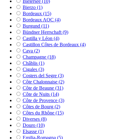
Bielersee
(10)
Bierzo
(1)
Bordeaux
(15)
Bordeaux AOC
(4)
Burgund
(11)
Bündner Herrschaft
(9)
Castilla y Léon
(4)
Castillon Côtes de Bordeaux
(4)
Cava
(2)
Champagne
(18)
Châblis
(1)
Cigales
(3)
Costers del Segre
(3)
Côte Chalonnaise
(2)
Côte de Beaune
(31)
Côte de Nuits
(14)
Côte de Provence
(3)
Côtes de Bourg
(2)
Côtes du Rhône
(15)
Diverses
(8)
Douro
(10)
Elsasse
(1)
Emilia-Romagna
(5)