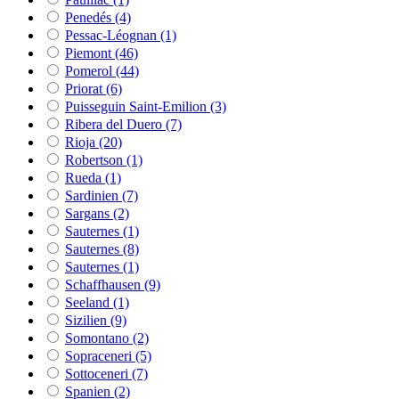
Penedés
(4)
Pessac-Léognan
(1)
Piemont
(46)
Pomerol
(44)
Priorat
(6)
Puisseguin Saint-Emilion
(3)
Ribera del Duero
(7)
Rioja
(20)
Robertson
(1)
Rueda
(1)
Sardinien
(7)
Sargans
(2)
Sauternes
(1)
Sauternes
(8)
Sauternes
(1)
Schaffhausen
(9)
Seeland
(1)
Sizilien
(9)
Somontano
(2)
Sopraceneri
(5)
Sottoceneri
(7)
Spanien
(2)