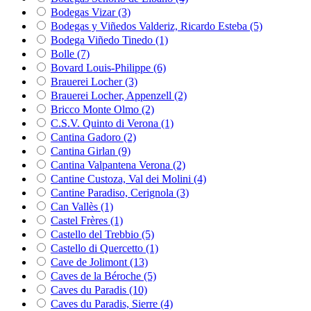
Bodegas Vizar
(3)
Bodegas y Viñedos Valderiz, Ricardo Esteba
(5)
Bodega Viñedo Tinedo
(1)
Bolle
(7)
Bovard Louis-Philippe
(6)
Brauerei Locher
(3)
Brauerei Locher, Appenzell
(2)
Bricco Monte Olmo
(2)
C.S.V. Quinto di Verona
(1)
Cantina Gadoro
(2)
Cantina Girlan
(9)
Cantina Valpantena Verona
(2)
Cantine Custoza, Val dei Molini
(4)
Cantine Paradiso, Cerignola
(3)
Can Vallès
(1)
Castel Frères
(1)
Castello del Trebbio
(5)
Castello di Quercetto
(1)
Cave de Jolimont
(13)
Caves de la Béroche
(5)
Caves du Paradis
(10)
Caves du Paradis, Sierre
(4)