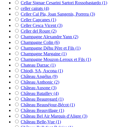
Cellar Signae Cesarini Sartori Rossobastardo
(1)
celler cairats
(4)
Celler Cal Pla, Joan Sangenis, Porrera
(3)
Celler Capçanes
(1)
Celler Cesca Vicent
(3)
Celler del Roure
(2)
Champagne Alexandre Yann
(2)
Champagne Colin
(6)
Champagne Déhu Père et Fils
(1)
Champagne Margaine
(1)
Champagne Mouzon-Leroux et Fils
(1)
Chateau Darzac
(1)
Chiodi, SA, Ascona
(1)
Château Angélus
(9)
Château Anthonic
(2)
Château Ausone
(3)
Château Batailley
(4)
Château Beauregard
(1)
Château Beauséjour-Bécot
(1)
Château Beauvillage
(1)
Château Bel Air Marquis d'Aligre
(3)
Château Belle-Vue
(1)