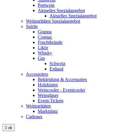
Portwein
Aktuelles Spezialangebot
Aktuelles Spezialangebot
Weinraritäten Spezialangebot
Spirits
Grappa
Cognac
Fruchtbrände
Likör
Whisky
Gin
Schweiz
Estland
Accessoires
Bekleidung & Accessoires
Holzkisten
Weincooler - Eventcooler
Weingläser
Event-Tickets
Weinraritäten
Marktplatz
Cadeaux

ok