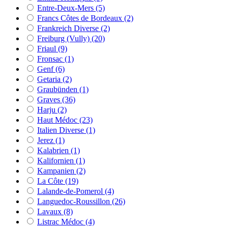
Entre-Deux-Mers
(5)
Francs Côtes de Bordeaux
(2)
Frankreich Diverse
(2)
Freiburg (Vully)
(20)
Friaul
(9)
Fronsac
(1)
Genf
(6)
Getaria
(2)
Graubünden
(1)
Graves
(36)
Harju
(2)
Haut Médoc
(23)
Italien Diverse
(1)
Jerez
(1)
Kalabrien
(1)
Kalifornien
(1)
Kampanien
(2)
La Côte
(19)
Lalande-de-Pomerol
(4)
Languedoc-Roussillon
(26)
Lavaux
(8)
Listrac Médoc
(4)