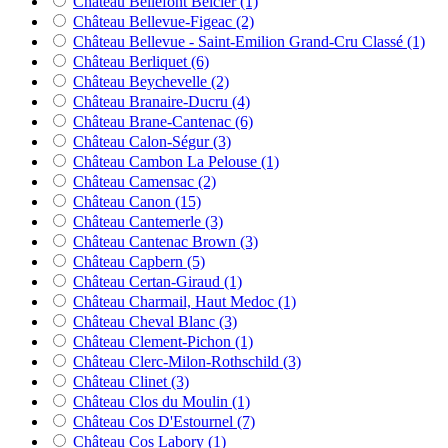
Château Bellefont Belcier
(1)
Château Bellevue-Figeac
(2)
Château Bellevue - Saint-Emilion Grand-Cru Classé
(1)
Château Berliquet
(6)
Château Beychevelle
(2)
Château Branaire-Ducru
(4)
Château Brane-Cantenac
(6)
Château Calon-Ségur
(3)
Château Cambon La Pelouse
(1)
Château Camensac
(2)
Château Canon
(15)
Château Cantemerle
(3)
Château Cantenac Brown
(3)
Château Capbern
(5)
Château Certan-Giraud
(1)
Château Charmail, Haut Medoc
(1)
Château Cheval Blanc
(3)
Château Clement-Pichon
(1)
Château Clerc-Milon-Rothschild
(3)
Château Clinet
(3)
Château Clos du Moulin
(1)
Château Cos D'Estournel
(7)
Château Cos Labory
(1)