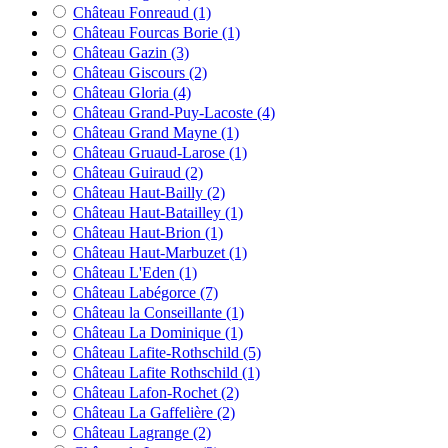
Château Fonreaud
(1)
Château Fourcas Borie
(1)
Château Gazin
(3)
Château Giscours
(2)
Château Gloria
(4)
Château Grand-Puy-Lacoste
(4)
Château Grand Mayne
(1)
Château Gruaud-Larose
(1)
Château Guiraud
(2)
Château Haut-Bailly
(2)
Château Haut-Batailley
(1)
Château Haut-Brion
(1)
Château Haut-Marbuzet
(1)
Château L'Eden
(1)
Château Labégorce
(7)
Château la Conseillante
(1)
Château La Dominique
(1)
Château Lafite-Rothschild
(5)
Château Lafite Rothschild
(1)
Château Lafon-Rochet
(2)
Château La Gaffelière
(2)
Château Lagrange
(2)