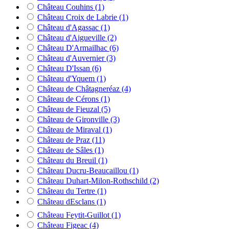
Château Couhins
(1)
Château Croix de Labrie
(1)
Château d'Agassac
(1)
Château d'Aigueville
(2)
Château D'Armailhac
(6)
Château d'Auvernier
(3)
Château D'Issan
(6)
Château d'Yquem
(1)
Château de Châtagneréaz
(4)
Château de Cérons
(1)
Château de Fieuzal
(5)
Château de Gironville
(3)
Château de Miraval
(1)
Château de Praz
(11)
Château de Sâles
(1)
Château du Breuil
(1)
Château Ducru-Beaucaillou
(1)
Château Duhart-Milon-Rothschild
(2)
Château du Tertre
(1)
Château dEsclans
(1)
Château Feytit-Guillot
(1)
Château Figeac
(4)