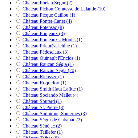
Château Phélan Ségur
(2)
Château Pichon Comtesse de Lalande
(10)
Château Picque Caillou
(1)
Château Pontet-Canet
(4)
Château Potensac
(8)
Château Poujeaux
(3)
Château Poujeaux - Moulis
(1)
Château Prieuré-Lichine
(1)
Château Pédesclaux
(3)
Château Quinault l'Enclos
(1)
Château Rauzan-Ségla
(1)
Château Rauzan Ségla
(20)
Château Rieussec
(1)
Château Roquefort
(1)
Château Smith Haut Lafitte
(1)
Château Sociando Mallet
(4)
Château Soutard
(1)
Château St. Pierre
(3)
Château Suduiraut, Sauternes
(3)
Château Ségur de Cabanac
(2)
Château Sénéjac
(2)
Château Taillefer
(1)