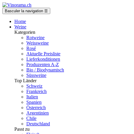
Basculer la navigation
☰
Home
Weine
Kategorien
Rotweine
Weissweine
Rosé
Aktuelle Preisliste
Lieferkonditionen
Produzenten A-Z
Bio / Biodynamisch
Süssweine
Top Länder
Schweiz
Frankreich
Italien
Spanien
Österreich
Argentinien
Chile
Deutschland
Passt zu