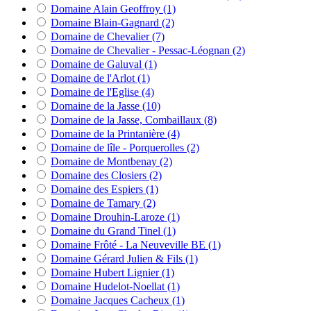
Domaine Alain Geoffroy
(1)
Domaine Blain-Gagnard
(2)
Domaine de Chevalier
(7)
Domaine de Chevalier - Pessac-Léognan
(2)
Domaine de Galuval
(1)
Domaine de l'Arlot
(1)
Domaine de l'Eglise
(4)
Domaine de la Jasse
(10)
Domaine de la Jasse, Combaillaux
(8)
Domaine de la Printanière
(4)
Domaine de lîle - Porquerolles
(2)
Domaine de Montbenay
(2)
Domaine des Closiers
(2)
Domaine des Espiers
(1)
Domaine de Tamary
(2)
Domaine Drouhin-Laroze
(1)
Domaine du Grand Tinel
(1)
Domaine Frôté - La Neuveville BE
(1)
Domaine Gérard Julien & Fils
(1)
Domaine Hubert Lignier
(1)
Domaine Hudelot-Noellat
(1)
Domaine Jacques Cacheux
(1)