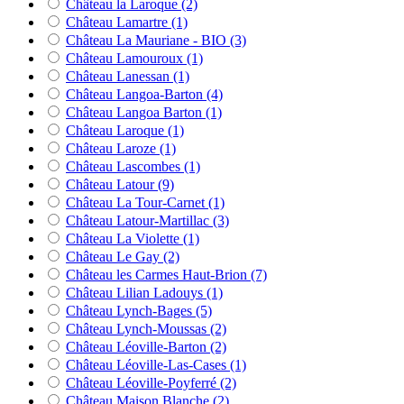
Château la Laroque
(2)
Château Lamartre
(1)
Château La Mauriane - BIO
(3)
Château Lamouroux
(1)
Château Lanessan
(1)
Château Langoa-Barton
(4)
Château Langoa Barton
(1)
Château Laroque
(1)
Château Laroze
(1)
Château Lascombes
(1)
Château Latour
(9)
Château La Tour-Carnet
(1)
Château Latour-Martillac
(3)
Château La Violette
(1)
Château Le Gay
(2)
Château les Carmes Haut-Brion
(7)
Château Lilian Ladouys
(1)
Château Lynch-Bages
(5)
Château Lynch-Moussas
(2)
Château Léoville-Barton
(2)
Château Léoville-Las-Cases
(1)
Château Léoville-Poyferré
(2)
Château Maison Blanche
(2)