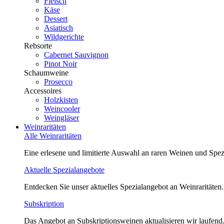
Fleisch
Käse
Dessert
Asiatisch
Wildgerichte
Rebsorte
Cabernet Sauvignon
Pinot Noir
Schaumweine
Prosecco
Accessoires
Holzkisten
Weincooler
Weingläser
Weinraritäten
Alle Weinraritäten
Eine erlesene und limitierte Auswahl an raren Weinen und Spezi
Aktuelle Spezialangebote
Entdecken Sie unser aktuelles Spezialangebot an Weinraritäten.
Subskription
Das Angebot an Subskriptionsweinen aktualisieren wir laufend