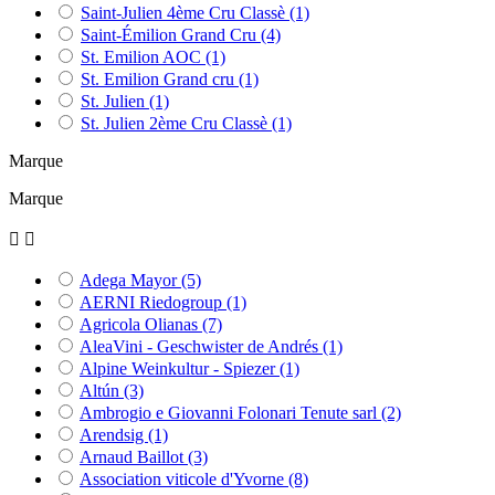
Saint-Julien 4ème Cru Classè
(1)
Saint-Émilion Grand Cru
(4)
St. Emilion AOC
(1)
St. Emilion Grand cru
(1)
St. Julien
(1)
St. Julien 2ème Cru Classè
(1)
Marque
Marque


Adega Mayor
(5)
AERNI Riedogroup
(1)
Agricola Olianas
(7)
AleaVini - Geschwister de Andrés
(1)
Alpine Weinkultur - Spiezer
(1)
Altún
(3)
Ambrogio e Giovanni Folonari Tenute sarl
(2)
Arendsig
(1)
Arnaud Baillot
(3)
Association viticole d'Yvorne
(8)