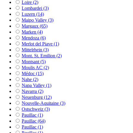
Loire
(2)
Lombardei
(3)
Luzern
(14)
Maipo Valley
(3)
Margaux
(65)
Marken
(4)
Mendoza
(6)
Merlot del Piave
(1)
Mittelrhein
(3)
Mont. St. Emilion
(2)
Montsant
(5)
Moulis AC
(2)
Médoc
(15)
Nahe
(2)
Napa Valley
(1)
Navarra
(2)
Neuenburg
(12)
Nouvelle-Aquitaine
(3)
Ostschweiz
(3)
Pauillac
(1)
Pauillac
(64)
Pauillac
(1)
Pauillac
(1)