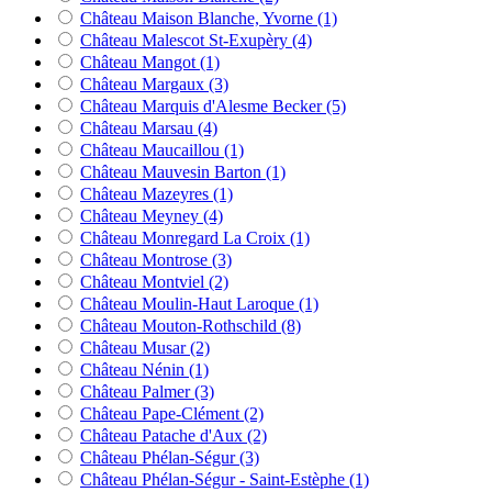
Château Maison Blanche, Yvorne
(1)
Château Malescot St-Exupèry
(4)
Château Mangot
(1)
Château Margaux
(3)
Château Marquis d'Alesme Becker
(5)
Château Marsau
(4)
Château Maucaillou
(1)
Château Mauvesin Barton
(1)
Château Mazeyres
(1)
Château Meyney
(4)
Château Monregard La Croix
(1)
Château Montrose
(3)
Château Montviel
(2)
Château Moulin-Haut Laroque
(1)
Château Mouton-Rothschild
(8)
Château Musar
(2)
Château Nénin
(1)
Château Palmer
(3)
Château Pape-Clément
(2)
Château Patache d'Aux
(2)
Château Phélan-Ségur
(3)
Château Phélan-Ségur - Saint-Estèphe
(1)