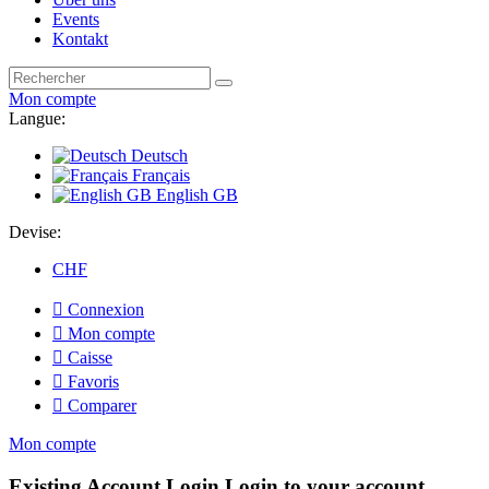
Events
Kontakt
Mon compte
Langue:
Deutsch
Français
English GB
Devise:
CHF

Connexion

Mon compte

Caisse

Favoris

Comparer
Mon compte
Existing Account Login
Login to your account