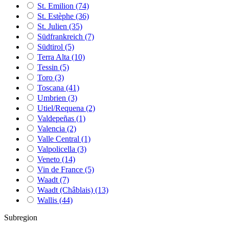
St. Emilion
(74)
St. Estèphe
(36)
St. Julien
(35)
Südfrankreich
(7)
Südtirol
(5)
Terra Alta
(10)
Tessin
(5)
Toro
(3)
Toscana
(41)
Umbrien
(3)
Utiel/Requena
(2)
Valdepeñas
(1)
Valencia
(2)
Valle Central
(1)
Valpolicella
(3)
Veneto
(14)
Vin de France
(5)
Waadt
(7)
Waadt (Châblais)
(13)
Wallis
(44)
Subregion