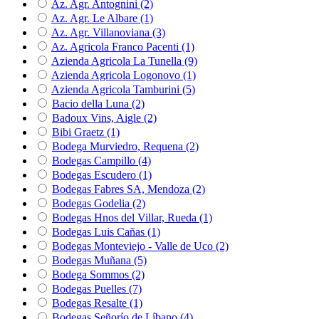
Az. Agr. Antognini
(2)
Az. Agr. Le Albare
(1)
Az. Agr. Villanoviana
(3)
Az. Agricola Franco Pacenti
(1)
Azienda Agricola La Tunella
(9)
Azienda Agricola Logonovo
(1)
Azienda Agricola Tamburini
(5)
Bacio della Luna
(2)
Badoux Vins, Aigle
(2)
Bibi Graetz
(1)
Bodega Murviedro, Requena
(2)
Bodegas Campillo
(4)
Bodegas Escudero
(1)
Bodegas Fabres SA, Mendoza
(2)
Bodegas Godelia
(2)
Bodegas Hnos del Villar, Rueda
(1)
Bodegas Luis Cañas
(1)
Bodegas Monteviejo - Valle de Uco
(2)
Bodegas Muñana
(5)
Bodega Sommos
(2)
Bodegas Puelles
(7)
Bodegas Resalte
(1)
Bodegas Señorío de Líbano
(4)