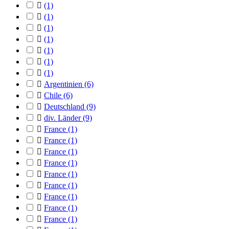

(1)

(1)

(1)

(1)

(1)

(1)

(1)

Argentinien
(6)

Chile
(6)

Deutschland
(9)

div. Länder
(9)

France
(1)

France
(1)

France
(1)

France
(1)

France
(1)

France
(1)

France
(1)

France
(1)

France
(1)