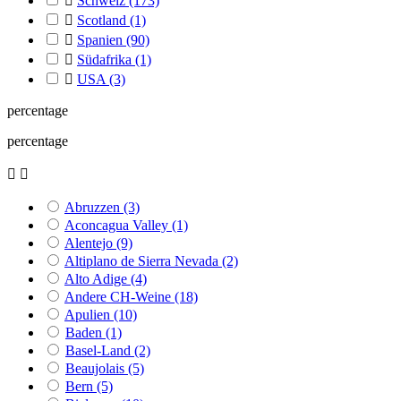

Schweiz
(173)

Scotland
(1)

Spanien
(90)

Südafrika
(1)

USA
(3)
percentage
percentage


Abruzzen
(3)
Aconcagua Valley
(1)
Alentejo
(9)
Altiplano de Sierra Nevada
(2)
Alto Adige
(4)
Andere CH-Weine
(18)
Apulien
(10)
Baden
(1)
Basel-Land
(2)
Beaujolais
(5)
Bern
(5)