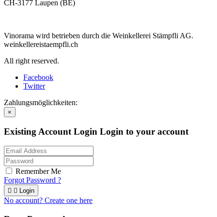
CH-3177 Laupen (BE)
Vinorama wird betrieben durch die Weinkellerei Stämpfli AG.
weinkellereistaempfli.ch
All right reserved.
Facebook
Twitter
Zahlungsmöglichkeiten:
×
Existing Account Login
Login to your account
Remember Me
Forgot Password ?


Login
No account? Create one here