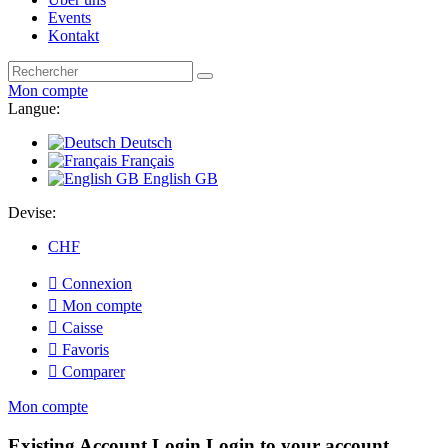
Events
Kontakt
Mon compte
Langue:
Deutsch
Français
English GB
Devise:
CHF

Connexion

Mon compte

Caisse

Favoris

Comparer
Mon compte
Existing Account Login
Login to your account