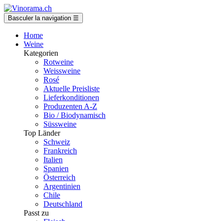
Basculer la navigation
☰
Home
Weine
Kategorien
Rotweine
Weissweine
Rosé
Aktuelle Preisliste
Lieferkonditionen
Produzenten A-Z
Bio / Biodynamisch
Süssweine
Top Länder
Schweiz
Frankreich
Italien
Spanien
Österreich
Argentinien
Chile
Deutschland
Passt zu