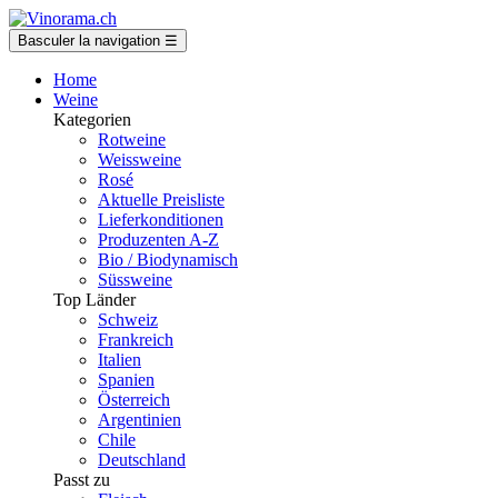
Basculer la navigation
☰
Home
Weine
Kategorien
Rotweine
Weissweine
Rosé
Aktuelle Preisliste
Lieferkonditionen
Produzenten A-Z
Bio / Biodynamisch
Süssweine
Top Länder
Schweiz
Frankreich
Italien
Spanien
Österreich
Argentinien
Chile
Deutschland
Passt zu