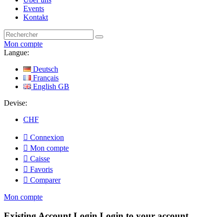
Events
Kontakt
Mon compte
Langue:
Deutsch
Français
English GB
Devise:
CHF

Connexion

Mon compte

Caisse

Favoris

Comparer
Mon compte
Existing Account Login
Login to your account