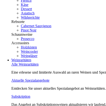
Fleisch
Käse
Dessert
Asiatisch
Wildgerichte
Rebsorte
Cabernet Sauvignon
Pinot Noir
Schaumweine
Prosecco
Accessoires
Holzkisten
Weincooler
Weingläser
Weinraritäten
Alle Weinraritäten
Eine erlesene und limitierte Auswahl an raren Weinen und Spezi
Aktuelle Spezialangebote
Entdecken Sie unser aktuelles Spezialangebot an Weinraritäten.
Subskription
Das Angebot an Subskriptionsweinen aktualisieren wir laufend