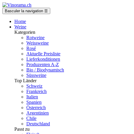
Basculer la navigation
☰
Home
Weine
Kategorien
Rotweine
Weissweine
Rosé
Aktuelle Preisliste
Lieferkonditionen
Produzenten A-Z
Bio / Biodynamisch
Süssweine
Top Länder
Schweiz
Frankreich
Italien
Spanien
Österreich
Argentinien
Chile
Deutschland
Passt zu