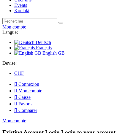
Events
Kontakt
Mon compte
Langue:
Deutsch
Français
English GB
Devise:
CHF

Connexion

Mon compte

Caisse

Favoris

Comparer
Mon compte
Existing Account Login
Login to your account