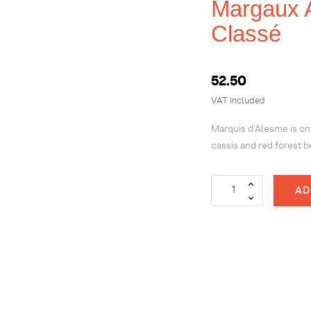
Margaux 
Classé
52.50
VAT included
Marquis d'Alesme is on 
cassis and red forest b
AD