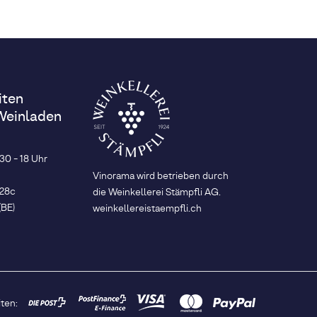
iten
Weinladen
.30 - 18 Uhr
Vinorama wird betrieben durch
 28c
die Weinkellerei Stämpfli AG.
(BE)
weinkellereistaempfli.ch
ten: