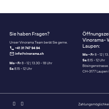
Sie haben Fragen?
Öffnungsze
Vinorama- 
Unser Vinorama Team berät Sie gerne.
Laupen:
+41 31 747 94 94
phone
info@vinorama.ch
mail_outline
Mo - Fr
8 - 12 | 13
Sa
8.15 - 12 Uhr
Mo - Fr
8 - 12 | 13.30 - 18 Uhr
Bösingenstrasse
Sa
8.15 - 12 Uhr
CH-3177 Laupen 
Zahlungsmöglichkei