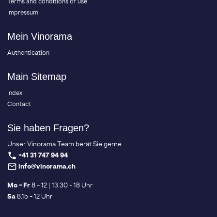
Terms and conditions of use
Impressum
Mein Vinorama
Authentication
Main Sitemap
Index
Contact
Sie haben Fragen?
Unser Vinorama Team berät Sie gerne.
+41 31 747 94 94
phone
info@vinorama.ch
mail_outline
Mo - Fr
8 - 12 | 13.30 - 18 Uhr
Sa
8.15 - 12 Uhr