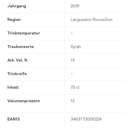
Jahrgang
2019
Region
Languedoc-Roussillon
Trinktemperatur
-
Traubensorte
Syrah
Alk. Vol. %
13
Trinkreife
-
Inhalt
75 cl
Volumenprozent
13
EAN13
3463770000224