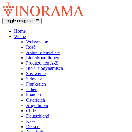
Toggle navigation
☰
Home
Weine
Weissweine
Rosé
Aktuelle Preisliste
Lieferkonditionen
Produzenten A-Z
Bio / Biodynamisch
Süssweine
Schweiz
Frankreich
Italien
Spanien
Österreich
Argentinien
Chile
Deutschland
Käse
Dessert
Asiatisch