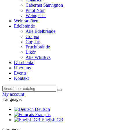
Cabernet Sauvignon
Pinot Noir
Weingläser
Weinraritäten
Edelbrände
Alle Edelbrände
Grappa
Cognac
Fruchtbrände
Likör
Alle Whiskys
Geschenke
Über uns
Events
Kontakt
My account
Language:
Deutsch
Français
English GB
Currency: