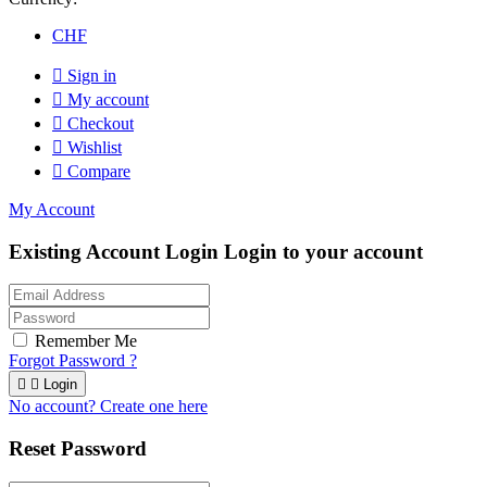
CHF

Sign in

My account

Checkout

Wishlist

Compare
My Account
Existing Account Login
Login to your account
Remember Me
Forgot Password ?


Login
No account? Create one here
Reset Password