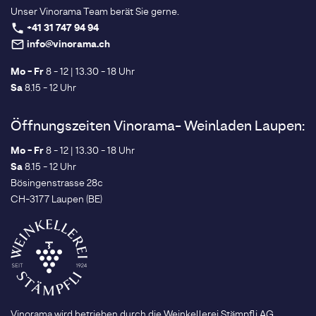
Unser Vinorama Team berät Sie gerne.
+41 31 747 94 94
phone
info@vinorama.ch
mail_outline
Mo - Fr
8 - 12 | 13.30 - 18 Uhr
Sa
8.15 - 12 Uhr
Öffnungszeiten Vinorama- Weinladen Laupen:
Mo - Fr
8 - 12 | 13.30 - 18 Uhr
Sa
8.15 - 12 Uhr
Bösingenstrasse 28c
CH-3177 Laupen (BE)
Vinorama wird betrieben durch die Weinkellerei Stämpfli AG.