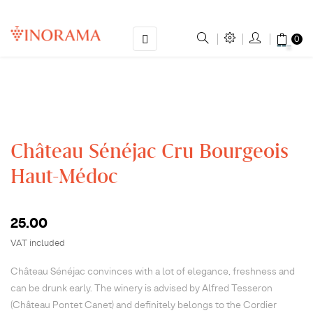
Toggle
☰
0
navigation
Château Sénéjac Cru Bourgeois
Haut-Médoc
25.00
VAT included
Château Sénéjac convinces with a lot of elegance, freshness and
can be drunk early. The winery is advised by Alfred Tesseron
(Château Pontet Canet) and definitely belongs to the Cordier