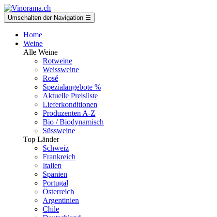
Umschalten der Navigation
☰
Home
Weine
Alle Weine
Rotweine
Weissweine
Rosé
Spezialangebote %
Aktuelle Preisliste
Lieferkonditionen
Produzenten A-Z
Bio / Biodynamisch
Süssweine
Top Länder
Schweiz
Frankreich
Italien
Spanien
Portugal
Österreich
Argentinien
Chile