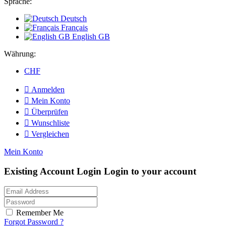
Sprache:
Deutsch
Français
English GB
Währung:
CHF

Anmelden

Mein Konto

Überprüfen

Wunschliste

Vergleichen
Mein Konto
Existing Account Login
Login to your account
Remember Me
Forgot Password ?