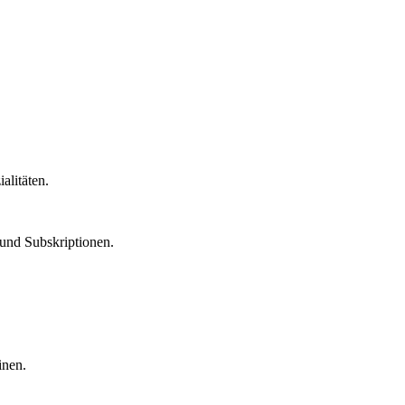
alitäten.
 und Subskriptionen.
inen.