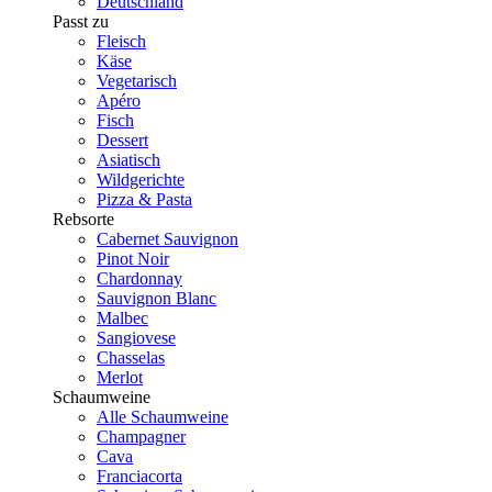
Deutschland
Passt zu
Fleisch
Käse
Vegetarisch
Apéro
Fisch
Dessert
Asiatisch
Wildgerichte
Pizza & Pasta
Rebsorte
Cabernet Sauvignon
Pinot Noir
Chardonnay
Sauvignon Blanc
Malbec
Sangiovese
Chasselas
Merlot
Schaumweine
Alle Schaumweine
Champagner
Cava
Franciacorta