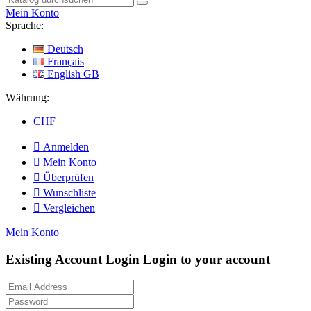
Mein Konto
Sprache:
Deutsch
Français
English GB
Währung:
CHF

Anmelden

Mein Konto

Überprüfen

Wunschliste

Vergleichen
Mein Konto
Existing Account Login
Login to your account