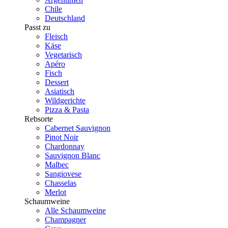
Chile
Deutschland
Passt zu
Fleisch
Käse
Vegetarisch
Apéro
Fisch
Dessert
Asiatisch
Wildgerichte
Pizza & Pasta
Rebsorte
Cabernet Sauvignon
Pinot Noir
Chardonnay
Sauvignon Blanc
Malbec
Sangiovese
Chasselas
Merlot
Schaumweine
Alle Schaumweine
Champagner