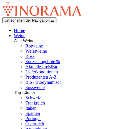
Umschalten der Navigation
☰
Home
Weine
Alle Weine
Rotweine
Weissweine
Rosé
Spezialangebote %
Aktuelle Preisliste
Lieferkonditionen
Produzenten A-Z
Bio / Biodynamisch
Süssweine
Top Länder
Schweiz
Frankreich
Italien
Spanien
Portugal
Österreich
Argentinien