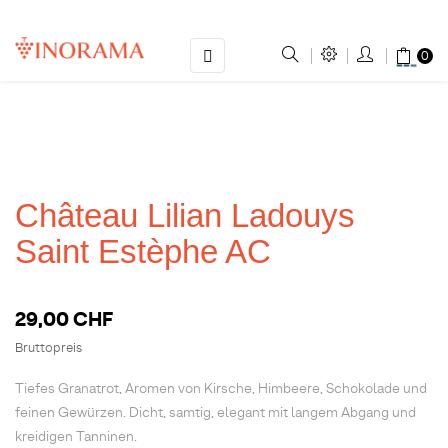
Umschalten
☰
0
der
Navigation
Château Lilian Ladouys
Saint Estèphe AC
29,00 CHF
Bruttopreis
Tiefes Granatrot, Aromen von Kirsche, Himbeere, Schokolade und
feinen Gewürzen. Dicht, samtig, elegant mit langem Abgang und
kreidigen Tanninen.