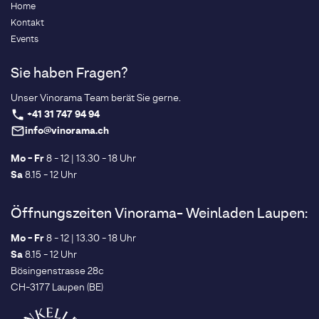
Home
Kontakt
Events
Sie haben Fragen?
Unser Vinorama Team berät Sie gerne.
+41 31 747 94 94
phone
info@vinorama.ch
mail_outline
Mo - Fr
8 - 12 | 13.30 - 18 Uhr
Sa
8.15 - 12 Uhr
Öffnungszeiten Vinorama- Weinladen Laupen:
Mo - Fr
8 - 12 | 13.30 - 18 Uhr
Sa
8.15 - 12 Uhr
Bösingenstrasse 28c
CH-3177 Laupen (BE)