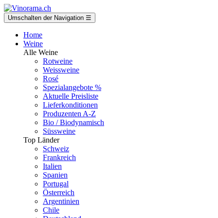
Umschalten der Navigation
☰
Home
Weine
Alle Weine
Rotweine
Weissweine
Rosé
Spezialangebote %
Aktuelle Preisliste
Lieferkonditionen
Produzenten A-Z
Bio / Biodynamisch
Süssweine
Top Länder
Schweiz
Frankreich
Italien
Spanien
Portugal
Österreich
Argentinien
Chile