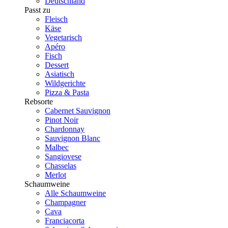
Deutschland
Passt zu
Fleisch
Käse
Vegetarisch
Apéro
Fisch
Dessert
Asiatisch
Wildgerichte
Pizza & Pasta
Rebsorte
Cabernet Sauvignon
Pinot Noir
Chardonnay
Sauvignon Blanc
Malbec
Sangiovese
Chasselas
Merlot
Schaumweine
Alle Schaumweine
Champagner
Cava
Franciacorta