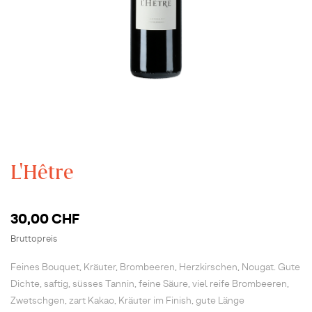
L'Hêtre
30,00 CHF
Bruttopreis
Feines Bouquet, Kräuter, Brombeeren, Herzkirschen, Nougat. Gute
Dichte, saftig, süsses Tannin, feine Säure, viel reife Brombeeren,
Zwetschgen, zart Kakao, Kräuter im Finish, gute Länge