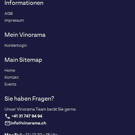
Informationen
AGB
Impressum
Mein Vinorama
Kundenlogin
Main Sitemap
Home
Kontakt
Events
Sie haben Fragen?
Unser Vinorama Team berät Sie gerne.
+41 31 747 94 94
phone
info@vinorama.ch
mail_outline