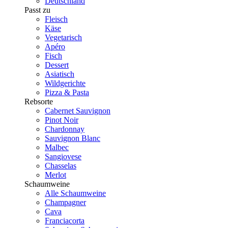
Deutschland
Passt zu
Fleisch
Käse
Vegetarisch
Apéro
Fisch
Dessert
Asiatisch
Wildgerichte
Pizza & Pasta
Rebsorte
Cabernet Sauvignon
Pinot Noir
Chardonnay
Sauvignon Blanc
Malbec
Sangiovese
Chasselas
Merlot
Schaumweine
Alle Schaumweine
Champagner
Cava
Franciacorta