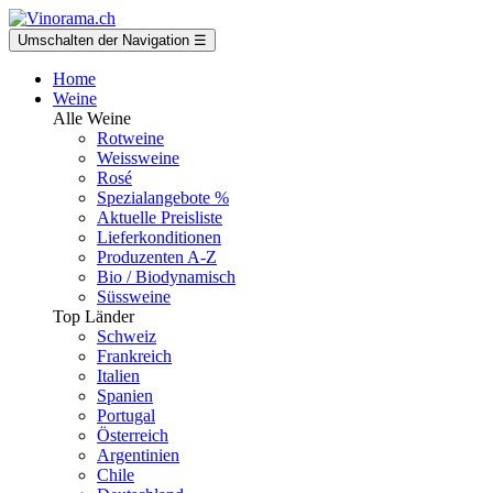
Umschalten der Navigation
☰
Home
Weine
Alle Weine
Rotweine
Weissweine
Rosé
Spezialangebote %
Aktuelle Preisliste
Lieferkonditionen
Produzenten A-Z
Bio / Biodynamisch
Süssweine
Top Länder
Schweiz
Frankreich
Italien
Spanien
Portugal
Österreich
Argentinien
Chile