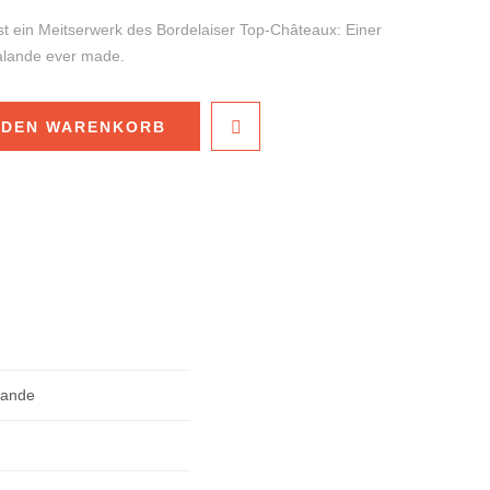
st ein Meitserwerk des Bordelaiser Top-Châteaux: Einer
alande ever made.
 DEN WARENKORB
lande