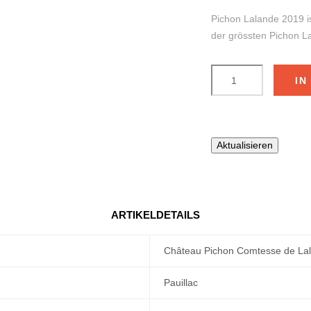
Pichon Lalande 2019 i
der grössten Pichon L
IN
ARTIKELDETAILS
Château Pichon Comtesse de La
Pauillac