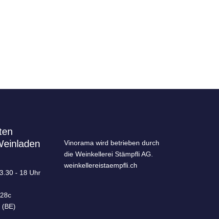
ten
Weinladen
Vinorama wird betrieben durch
die Weinkellerei Stämpfli AG.
weinkellereistaempfli.ch
13.30 - 18 Uhr
 28c
 (BE)