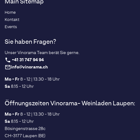
Main Sitemap
Home
Kontakt
Events
Sie haben Fragen?
Unser Vinorama Team berät Sie gerne.
+41 31 747 94 94
phone
info@vinorama.ch
mail_outline
Mo - Fr
8 - 12 | 13.30 - 18 Uhr
Sa
8.15 - 12 Uhr
Öffnungszeiten Vinorama- Weinladen Laupen:
Mo - Fr
8 - 12 | 13.30 - 18 Uhr
Sa
8.15 - 12 Uhr
Bösingenstrasse 28c
CH-3177 Laupen (BE)