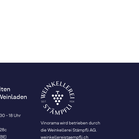
iten
Weinladen
.30 - 18 Uhr
Vinorama wird betrieben durch
 28c
die Weinkellerei Stämpfli AG.
(BE)
weinkellereistaempfli.ch