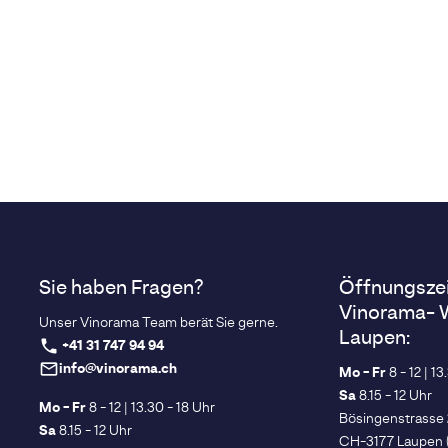
Sie haben Fragen?
Öffnungsze
Vinorama- 
Unser Vinorama Team berät Sie gerne.
Laupen:
+41 31 747 94 94
phone
info@vinorama.ch
mail_outline
Mo - Fr
8 - 12 | 13
Sa
8.15 - 12 Uhr
Mo - Fr
8 - 12 | 13.30 - 18 Uhr
Bösingenstrasse
Sa
8.15 - 12 Uhr
CH-3177 Laupen 