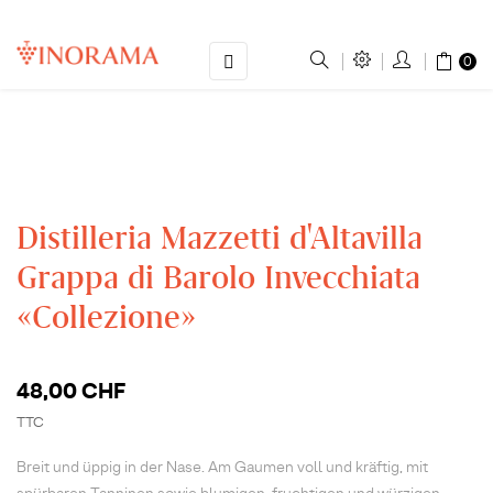
Basculer
☰
0
la
navigation
Distilleria Mazzetti d'Altavilla
Grappa di Barolo Invecchiata
«Collezione»
48,00 CHF
TTC
Breit und üppig in der Nase. Am Gaumen voll und kräftig, mit