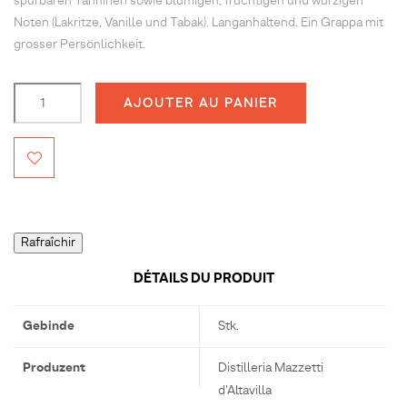
spürbaren Tanninen sowie blumigen, fruchtigen und würzigen
Noten (Lakritze, Vanille und Tabak). Langanhaltend. Ein Grappa mit
grosser Persönlichkeit.
AJOUTER AU PANIER
DÉTAILS DU PRODUIT
Gebinde
Stk.
Produzent
Distilleria Mazzetti
d'Altavilla