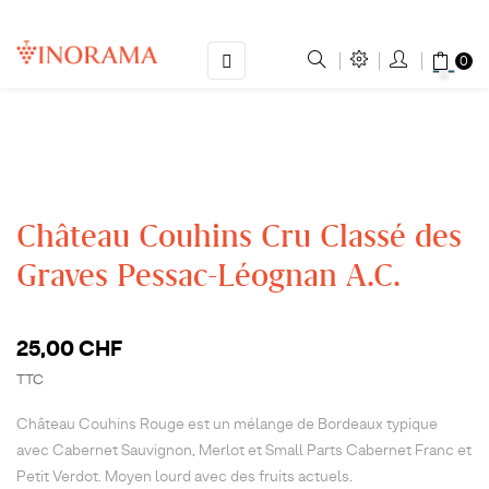
Basculer
☰
0
la
navigation
Château Couhins Cru Classé des
Graves Pessac-Léognan A.C.
25,00 CHF
TTC
Château Couhins Rouge est un mélange de Bordeaux typique
avec Cabernet Sauvignon, Merlot et Small Parts Cabernet Franc et
Petit Verdot. Moyen lourd avec des fruits actuels.