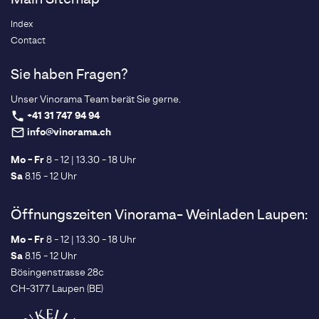
Main Sitemap
Index
Contact
Sie haben Fragen?
Unser Vinorama Team berät Sie gerne.
+41 31 747 94 94
phone
info@vinorama.ch
mail_outline
Mo - Fr
8 - 12 | 13.30 - 18 Uhr
Sa
8.15 - 12 Uhr
Öffnungszeiten Vinorama- Weinladen Laupen:
Mo - Fr
8 - 12 | 13.30 - 18 Uhr
Sa
8.15 - 12 Uhr
Bösingenstrasse 28c
CH-3177 Laupen (BE)