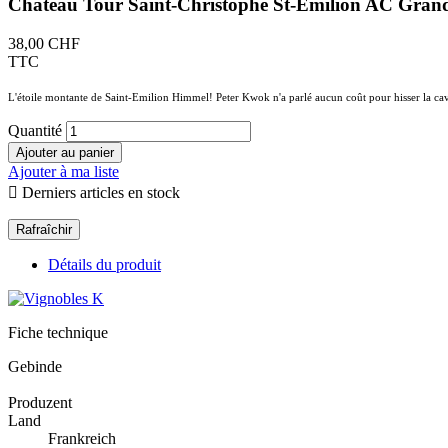
Château Tour Saint-Christophe St-Emilion AC Gran
38,00 CHF
TTC
L'étoile montante de Saint-Emilion Himmel! Peter Kwok n'a parlé aucun coût pour hisser la c
Quantité
Ajouter au panier
Ajouter à ma liste

Derniers articles en stock
Détails du produit
Fiche technique
Gebinde
Produzent
Land
Frankreich