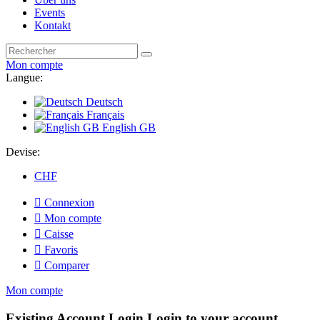
Events
Kontakt
Mon compte
Langue:
Deutsch
Français
English GB
Devise:
CHF

Connexion

Mon compte

Caisse

Favoris

Comparer
Mon compte
Existing Account Login
Login to your account