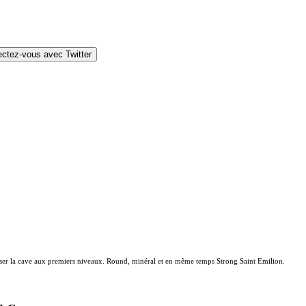
ctez-vous avec Twitter
ser la cave aux premiers niveaux. Round, minéral et en même temps Strong Saint Emilion.