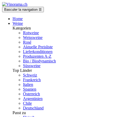
Basculer la navigation
☰
Home
Weine
Kategorien
Rotweine
Weissweine
Rosé
Aktuelle Preisliste
Lieferkonditionen
Produzenten A-Z
Bio / Biodynamisch
Süssweine
Top Länder
Schweiz
Frankreich
Italien
Spanien
Österreich
Argentinien
Chile
Deutschland
Passt zu