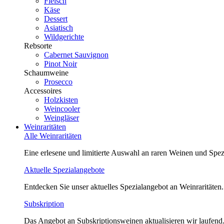
Fleisch
Käse
Dessert
Asiatisch
Wildgerichte
Rebsorte
Cabernet Sauvignon
Pinot Noir
Schaumweine
Prosecco
Accessoires
Holzkisten
Weincooler
Weingläser
Weinraritäten
Alle Weinraritäten
Eine erlesene und limitierte Auswahl an raren Weinen und Spezi
Aktuelle Spezialangebote
Entdecken Sie unser aktuelles Spezialangebot an Weinraritäten.
Subskription
Das Angebot an Subskriptionsweinen aktualisieren wir laufend