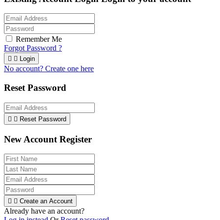
Remember Me
Forgot Password ?


Login
No account? Create one here
Reset Password


Reset Password
New Account Register


Create an Account
Already have an account?
Log in instead
Or
Reset password