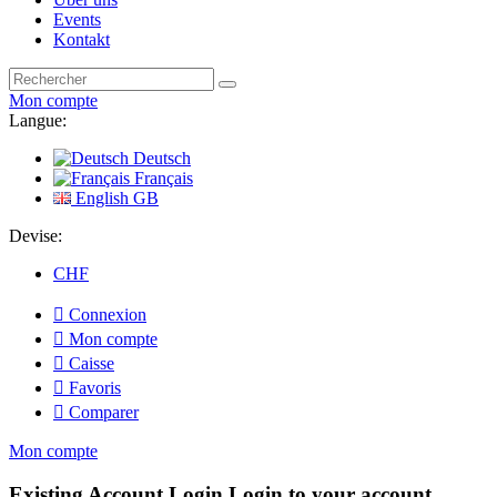
Events
Kontakt
Mon compte
Langue:
Deutsch
Français
English GB
Devise:
CHF

Connexion

Mon compte

Caisse

Favoris

Comparer
Mon compte
Existing Account Login
Login to your account