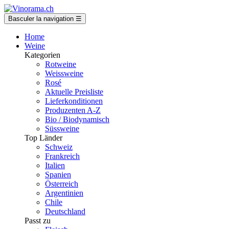
Basculer la navigation
☰
Home
Weine
Kategorien
Rotweine
Weissweine
Rosé
Aktuelle Preisliste
Lieferkonditionen
Produzenten A-Z
Bio / Biodynamisch
Süssweine
Top Länder
Schweiz
Frankreich
Italien
Spanien
Österreich
Argentinien
Chile
Deutschland
Passt zu