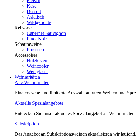
Fleisch
Käse
Dessert
Asiatisch
Wildgerichte
Rebsorte
Cabernet Sauvignon
Pinot Noir
Schaumweine
Prosecco
Accessoires
Holzkisten
Weincooler
Weingläser
Weinraritäten
Alle Weinraritäten
Eine erlesene und limitierte Auswahl an raren Weinen und Spezi
Aktuelle Spezialangebote
Entdecken Sie unser aktuelles Spezialangebot an Weinraritäten.
Subskription
Das Angebot an Subskriptionsweinen aktualisieren wir laufend